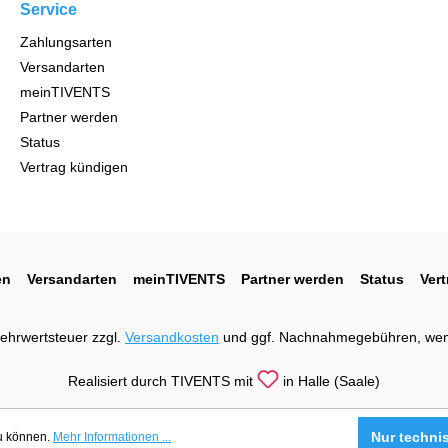
Service
Zahlungsarten
Versandarten
meinTIVENTS
Partner werden
Status
Vertrag kündigen
en
Versandarten
meinTIVENTS
Partner werden
Status
Ver
 Mehrwertsteuer zzgl.
Versandkosten
und ggf. Nachnahmegebühren, wen
Realisiert durch TIVENTS mit
in Halle (Saale)
Nur techni
zu können.
Mehr Informationen ...