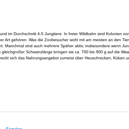
nd im Durchschnitt 4-5 Jungtiere. In freier Wildbahn sind Kolonien vo
ihrer Art gehören. Was die Zoobesucher wohl mit am meisten an den Tie
ht. Manchmal sind auch mehrere Späher aktiv, insbesondere wenn Jungt
leichgroßer Schwanzlänge bringen sie ca. 700 bis 900 g auf die Waage
rstreckt sich das Nahrungsangebot zumeist über Heuschrecken, Küken u