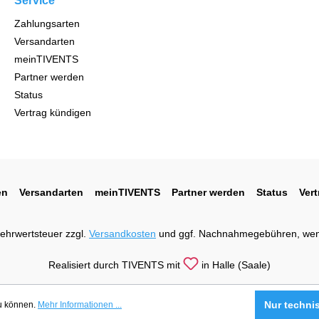
Service
Zahlungsarten
Versandarten
meinTIVENTS
Partner werden
Status
Vertrag kündigen
en
Versandarten
meinTIVENTS
Partner werden
Status
Ver
 Mehrwertsteuer zzgl.
Versandkosten
und ggf. Nachnahmegebühren, wen
Realisiert durch TIVENTS mit
in Halle (Saale)
Nur techni
zu können.
Mehr Informationen ...