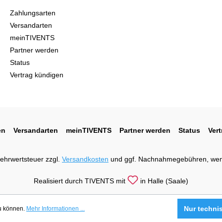
Zahlungsarten
Versandarten
meinTIVENTS
Partner werden
Status
Vertrag kündigen
en
Versandarten
meinTIVENTS
Partner werden
Status
Ver
 Mehrwertsteuer zzgl.
Versandkosten
und ggf. Nachnahmegebühren, wen
Realisiert durch TIVENTS mit
in Halle (Saale)
Nur techni
zu können.
Mehr Informationen ...