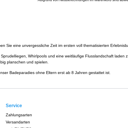
Aufgrund von Neuberechnungen im Warenkorb sind abwe
en Sie eine unvergessliche Zeit im ersten voll thematisierten Erlebnis
 Sprudelliegen, Whirlpools und eine weitläufige Flusslandschaft laden z
big planschen und spielen.
ser Badeparadies ohne Eltern erst ab 8 Jahren gestattet ist.
Service
Zahlungsarten
Versandarten