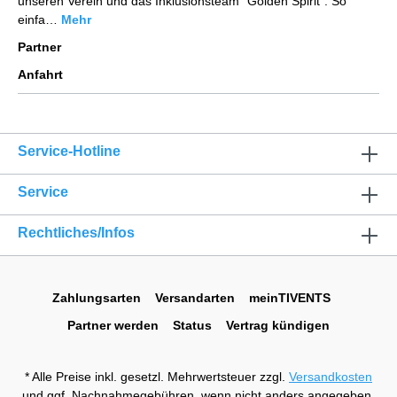
unseren Verein und das Inklusionsteam "Golden Spirit". So
einfa…
Mehr
Partner
Anfahrt
Service-Hotline
Service
Rechtliches/Infos
Zahlungsarten
Versandarten
meinTIVENTS
Partner werden
Status
Vertrag kündigen
* Alle Preise inkl. gesetzl. Mehrwertsteuer zzgl.
Versandkosten
und ggf. Nachnahmegebühren, wenn nicht anders angegeben.